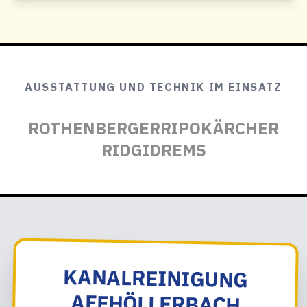
AUSSTATTUNG UND TECHNIK IM EINSATZ
ROTHENBERGER
RIPO
KÄRCHER
RIDGID
REMS
KANALREINIGUNG
AFFHÖLLERBACH
ANFRAGEN: WIR
NEHMEN DEN EINSATZ