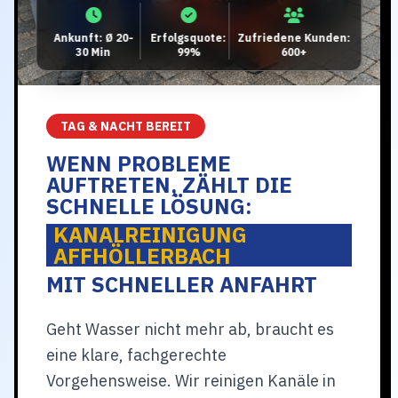
Ankunft: Ø 20-
Erfolgsquote:
Zufriedene Kunden:
30 Min
99%
600+
TAG & NACHT BEREIT
WENN PROBLEME
AUFTRETEN, ZÄHLT DIE
SCHNELLE LÖSUNG:
KANALREINIGUNG
AFFHÖLLERBACH
MIT SCHNELLER ANFAHRT
Geht Wasser nicht mehr ab, braucht es
eine klare, fachgerechte
Vorgehensweise. Wir reinigen Kanäle in