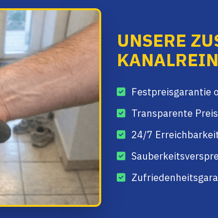
UNSERE ZU
KANALREIN
Festpreisgarantie 
Transparente Preis
24/7 Erreichbarkei
Sauberkeitsverspre
Zufriedenheitsgaran