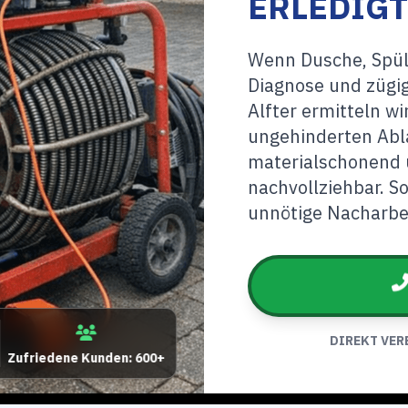
ERLEDIGT
Wenn Dusche, Spüle
Diagnose und zügig
Alfter ermitteln wi
ungehinderten Abla
materialschonend 
nachvollziehbar. S
unnötige Nacharbe
DIREKT VER
Zufriedene Kunden: 600+