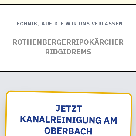
TECHNIK, AUF DIE WIR UNS VERLASSEN
ROTHENBERGER
RIPO
KÄRCHER
RIDGID
REMS
JETZT
KANALREINIGUNG AM
OBERBACH