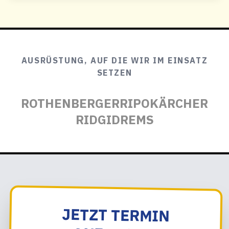
AUSRÜSTUNG, AUF DIE WIR IM EINSATZ
SETZEN
ROTHENBERGER
RIPO
KÄRCHER
RIDGID
REMS
JETZT TERMIN
ANFRAGEN:
KANALREINIGUNG