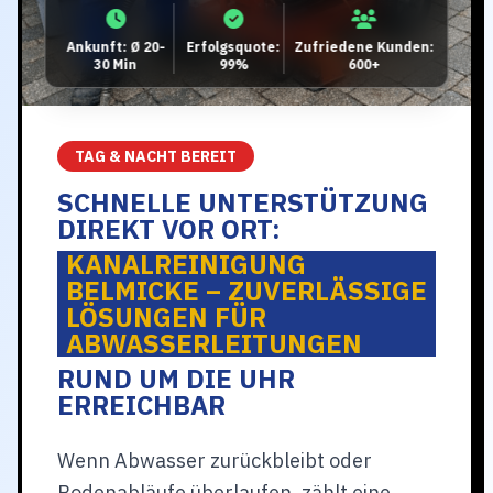
Ankunft: Ø 20-
Erfolgsquote:
Zufriedene Kunden:
30 Min
99%
600+
TAG & NACHT BEREIT
SCHNELLE UNTERSTÜTZUNG
DIREKT VOR ORT:
KANALREINIGUNG
BELMICKE – ZUVERLÄSSIGE
LÖSUNGEN FÜR
ABWASSERLEITUNGEN
RUND UM DIE UHR
ERREICHBAR
Wenn Abwasser zurückbleibt oder
Bodenabläufe überlaufen, zählt eine