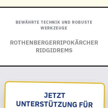
BEWÄHRTE TECHNIK UND ROBUSTE
WERKZEUGE
ROTHENBERGER
RIPO
KÄRCHER
RIDGID
REMS
JETZT
UNTERSTÜTZUNG FÜR
KANALREINIGUNG
BERRENRATH