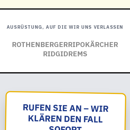
AUSRÜSTUNG, AUF DIE WIR UNS VERLASSEN
ROTHENBERGER
RIPO
KÄRCHER
RIDGID
REMS
RUFEN SIE AN – WIR
KLÄREN DEN FALL
SOFORT