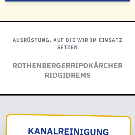
AUSRÜSTUNG, AUF DIE WIR IM EINSATZ
SETZEN
ROTHENBERGER
RIPO
KÄRCHER
RIDGID
REMS
KANALREINIGUNG
DAGLFING: TERMIN
ODER SOFORTEINSATZ