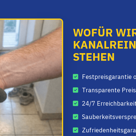
WOFÜR WIR
KANALREI
STEHEN
Festpreisgarantie 
Transparente Preis
24/7 Erreichbarkei
Sauberkeitsverspre
Zufriedenheitsgaran