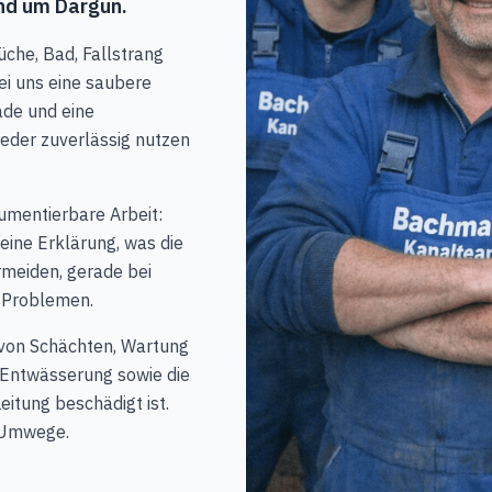
nd um Dargun.
che, Bad, Fallstrang
bei uns eine saubere
ade und eine
ieder zuverlässig nutzen
umentierbare Arbeit:
eine Erklärung, was die
rmeiden, gerade bei
 Problemen.
 von Schächten, Wartung
Entwässerung sowie die
eitung beschädigt ist.
e Umwege.