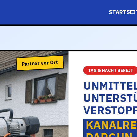
STARTSEI
Partner vor Ort
TAG & NACHT BEREIT
UNMITTE
UNTERST
VERSTOPF
KANALRE
DARGUN