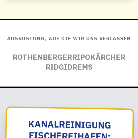
AUSRÜSTUNG, AUF DIE WIR UNS VERLASSEN
ROTHENBERGER
RIPO
KÄRCHER
RIDGID
REMS
KANALREINIGUNG
FISCHEREIHAFEN: