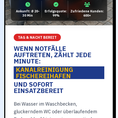
Ankunft: Ø 20-
Erfolgsquote:
Zufriedene Kunden:
30 Min
99%
600+
TAG & NACHT BEREIT
WENN NOTFÄLLE
AUFTRETEN, ZÄHLT JEDE
MINUTE:
KANALREINIGUNG
FISCHEREIHAFEN
UND SOFORT
EINSATZBEREIT
Bei Wasser im Waschbecken,
gluckerndem WC oder überlaufendem