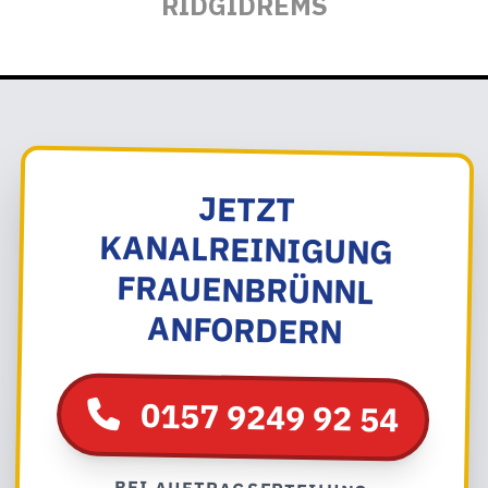
RIDGID
REMS
JETZT
KANALREINIGUNG
FRAUENBRÜNNL
ANFORDERN
0157 9249 92 54