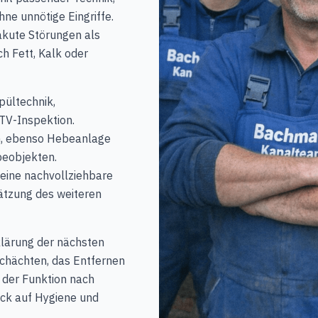
hne unnötige Eingriffe.
akute Störungen als
h Fett, Kalk oder
pültechnik,
TV-Inspektion.
in, ebenso Hebeanlage
beobjekten.
eine nachvollziehbare
ätzung des weiteren
klärung der nächsten
Schächten, das Entfernen
 der Funktion nach
ick auf Hygiene und