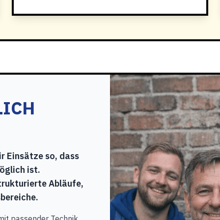
LICH
r Einsätze so, dass
glich ist.
rukturierte Abläufe,
bereiche.
mit passender Technik,