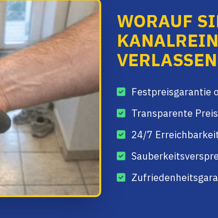
WORAUF SIE
KANALREI
VERLASSEN
Festpreisgarantie 
Transparente Preis
24/7 Erreichbarkei
Sauberkeitsverspre
Zufriedenheitsgaran