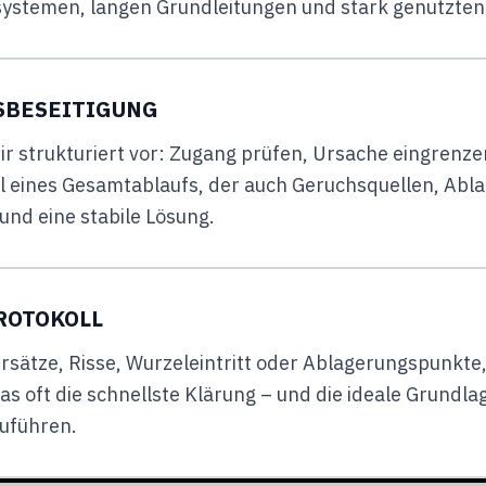
hrsystemen, langen Grundleitungen und stark genutzte
SBESEITIGUNG
ir strukturiert vor: Zugang prüfen, Ursache eingren
il eines Gesamtablaufs, der auch Geruchsquellen, Abl
und eine stabile Lösung.
ROTOKOLL
rsätze, Risse, Wurzeleintritt oder Ablagerungspunkt
s oft die schnellste Klärung – und die ideale Grundla
zuführen.