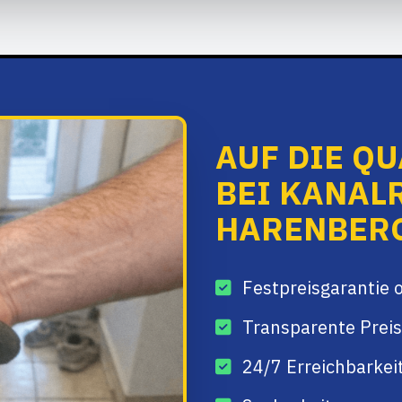
AUF DIE Q
BEI KANAL
HARENBERG
Festpreisgarantie 
Transparente Preis
24/7 Erreichbarkei