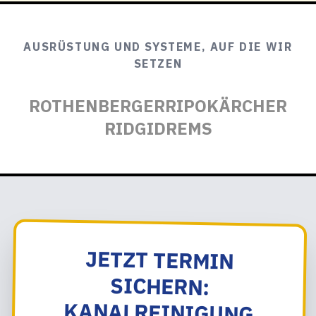
AUSRÜSTUNG UND SYSTEME, AUF DIE WIR
SETZEN
ROTHENBERGER
RIPO
KÄRCHER
RIDGID
REMS
JETZT TERMIN
SICHERN:
KANALREINIGUNG