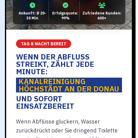
Ankunft: Ø 20-
Erfolgsquote:
Zufriedene Kunden:
30 Min
99%
600+
TAG & NACHT BEREIT
WENN DER ABFLUSS
STREIKT, ZÄHLT JEDE
MINUTE:
KANALREINIGUNG
HÖCHSTÄDT AN DER DONAU
UND SOFORT
EINSATZBEREIT
Wenn Abflüsse gluckern, Wasser
zurückdrückt oder Sie dringend Toilette