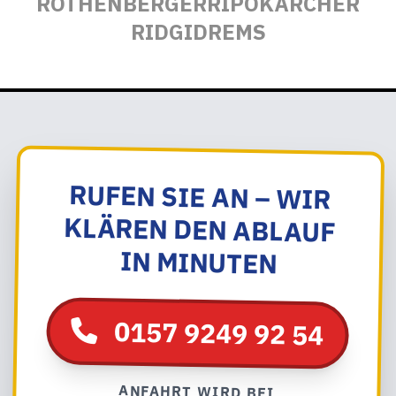
ROTHENBERGER
RIPO
KÄRCHER
RIDGID
REMS
RUFEN SIE AN – WIR
KLÄREN DEN ABLAUF
IN MINUTEN
0157 9249 92 54
ANFAHRT WIRD BEI
AUFTRAGSERTEILUNG NICHT