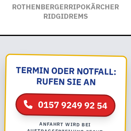
ROTHENBERGER
RIPO
KÄRCHER
RIDGID
REMS
TERMIN ODER NOTFALL:
RUFEN SIE AN
0157 9249 92 54
ANFAHRT WIRD BEI
AUFTRAGSERTEILUNG NICHT