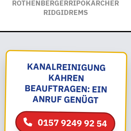
ROTHENBERGER
RIPO
KÄRCHER
RIDGID
REMS
KANALREINIGUNG
KAHREN
BEAUFTRAGEN: EIN
ANRUF GENÜGT
0157 9249 92 54