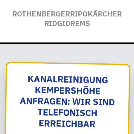
ROTHENBERGER
RIPO
KÄRCHER
RIDGID
REMS
KANALREINIGUNG
KEMPERSHÖHE
ANFRAGEN: WIR SIND
TELEFONISCH
ERREICHBAR