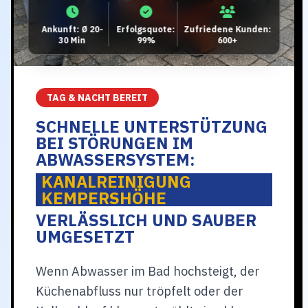
Ankunft: Ø 20-
Erfolgsquote:
Zufriedene Kunden:
30 Min
99%
600+
TAG & NACHT BEREIT
SCHNELLE UNTERSTÜTZUNG
BEI STÖRUNGEN IM
ABWASSERSYSTEM:
KANALREINIGUNG
KEMPERSHÖHE
VERLÄSSLICH UND SAUBER
UMGESETZT
Wenn Abwasser im Bad hochsteigt, der
Küchenabfluss nur tröpfelt oder der