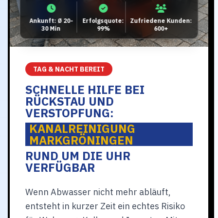
Ankunft: Ø 20-
Erfolgsquote:
Zufriedene Kunden:
30 Min
99%
600+
TAG & NACHT BEREIT
SCHNELLE HILFE BEI
RÜCKSTAU UND
VERSTOPFUNG:
KANALREINIGUNG
MARKGRÖNINGEN
RUND UM DIE UHR
VERFÜGBAR
Wenn Abwasser nicht mehr abläuft,
entsteht in kurzer Zeit ein echtes Risiko