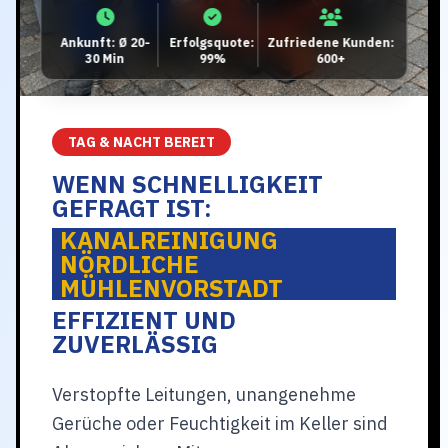
Ankunft: Ø 20-
Erfolgsquote:
Zufriedene Kunden:
30 Min
99%
600+
TAG & NACHT BEREIT
WENN SCHNELLIGKEIT
GEFRAGT IST:
KANALREINIGUNG
NÖRDLICHE
MÜHLENVORSTADT
EFFIZIENT UND
ZUVERLÄSSIG
Verstopfte Leitungen, unangenehme
Gerüche oder Feuchtigkeit im Keller sind