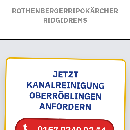
ROTHENBERGER
RIPO
KÄRCHER
RIDGID
REMS
JETZT
KANALREINIGUNG
OBERRÖBLINGEN
ANFORDERN
0157 9249 92 54