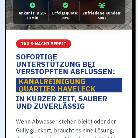
Ankunft: Ø 20-
Erfolgsquote:
Zufriedene Kunden:
30 Min
99%
600+
TAG & NACHT BEREIT
SOFORTIGE
UNTERSTÜTZUNG BEI
VERSTOPFTEN ABFLÜSSEN:
KANALREINIGUNG
QUARTIER HAVELECK
IN KURZER ZEIT, SAUBER
UND ZUVERLÄSSIG
Wenn Abwasser stehen bleibt oder der
Gully gluckert, braucht es eine Lösung,