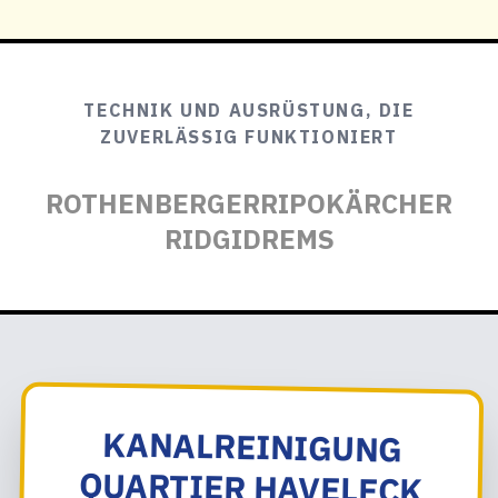
TECHNIK UND AUSRÜSTUNG, DIE
ZUVERLÄSSIG FUNKTIONIERT
ROTHENBERGER
RIPO
KÄRCHER
RIDGID
REMS
KANALREINIGUNG
QUARTIER HAVELECK
TELEFONISCH