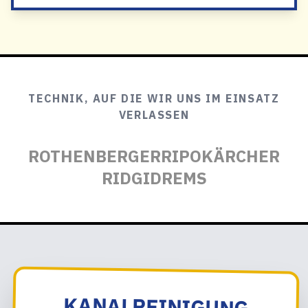
TECHNIK, AUF DIE WIR UNS IM EINSATZ
VERLASSEN
ROTHENBERGER
RIPO
KÄRCHER
RIDGID
REMS
KANALREINIGUNG
SCHMALGE ANFRAGEN
– WIR KOORDINIEREN