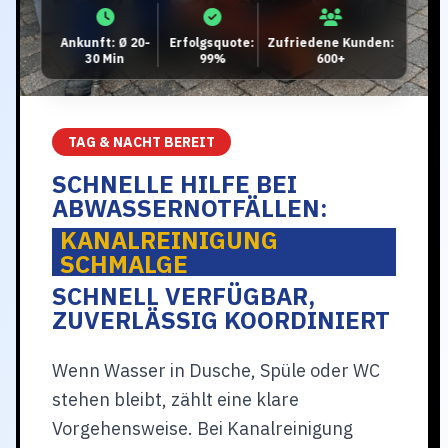
Ankunft: Ø 20-
Erfolgsquote:
Zufriedene Kunden:
30 Min
99%
600+
TAG & NACHT BEREIT
SCHNELLE HILFE BEI
ABWASSERNOTFÄLLEN:
KANALREINIGUNG
SCHMALGE
SCHNELL VERFÜGBAR,
ZUVERLÄSSIG KOORDINIERT
Wenn Wasser in Dusche, Spüle oder WC
stehen bleibt, zählt eine klare
Vorgehensweise. Bei Kanalreinigung