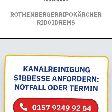
ROTHENBERGER
RIPO
KÄRCHER
RIDGID
REMS
KANALREINIGUNG
SIBBESSE ANFORDERN:
NOTFALL ODER TERMIN
0157 9249 92 54