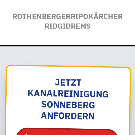
ROTHENBERGER
RIPO
KÄRCHER
RIDGID
REMS
JETZT
KANALREINIGUNG
SONNEBERG
ANFORDERN