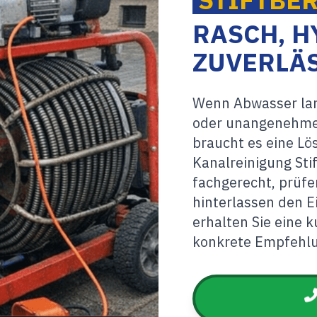
RASCH, H
ZUVERLÄ
Wenn Abwasser lang
oder unangenehme
braucht es eine Lös
Kanalreinigung Sti
fachgerecht, prüfe
hinterlassen den E
erhalten Sie eine 
konkrete Empfehlu