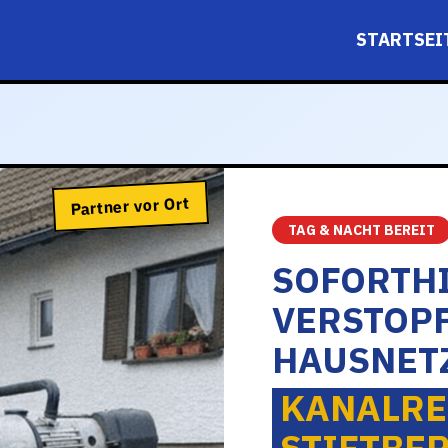
STARTSEI
Partner vor Ort
TAG & NACHT BEREIT
SOFORTHI
VERSTOP
HAUSNET
KANALRE
STIFTBE