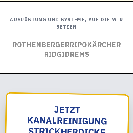
AUSRÜSTUNG UND SYSTEME, AUF DIE WIR
SETZEN
ROTHENBERGER
RIPO
KÄRCHER
RIDGID
REMS
JETZT
KANALREINIGUNG
STRICKHERDICKE