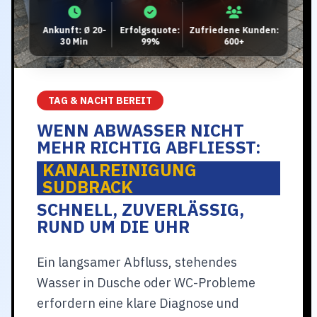
Ankunft: Ø 20-
Erfolgsquote:
Zufriedene Kunden:
30 Min
99%
600+
TAG & NACHT BEREIT
WENN ABWASSER NICHT
MEHR RICHTIG ABFLIESST:
KANALREINIGUNG
SUDBRACK
SCHNELL, ZUVERLÄSSIG,
RUND UM DIE UHR
Ein langsamer Abfluss, stehendes
Wasser in Dusche oder WC-Probleme
erfordern eine klare Diagnose und