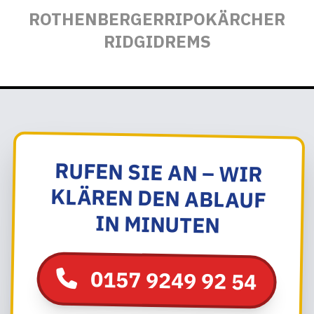
ROTHENBERGER
RIPO
KÄRCHER
RIDGID
REMS
RUFEN SIE AN – WIR
KLÄREN DEN ABLAUF
IN MINUTEN
0157 9249 92 54