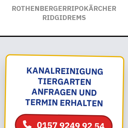
ROTHENBERGER
RIPO
KÄRCHER
RIDGID
REMS
KANALREINIGUNG
TIERGARTEN
ANFRAGEN UND
TERMIN ERHALTEN
0157 9249 92 54