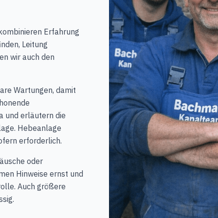
 kombinieren Erfahrung
nden, Leitung
en wir auch den
bare Wartungen, damit
chonende
 und erläutern die
nlage. Hebeanlage
ern erforderlich.
räusche oder
men Hinweise ernst und
olle. Auch größere
sig.