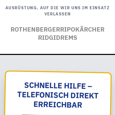
AUSRÜSTUNG, AUF DIE WIR UNS IM EINSATZ
VERLASSEN
ROTHENBERGER
RIPO
KÄRCHER
RIDGID
REMS
SCHNELLE HILFE –
TELEFONISCH DIREKT
ERREICHBAR