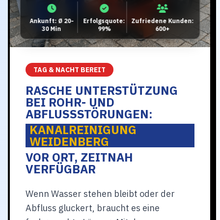
Ankunft: Ø 20-
Erfolgsquote:
Zufriedene Kunden:
30 Min
99%
600+
TAG & NACHT BEREIT
RASCHE UNTERSTÜTZUNG
BEI ROHR- UND
ABFLUSSSTÖRUNGEN:
KANALREINIGUNG
WEIDENBERG
VOR ORT, ZEITNAH
VERFÜGBAR
Wenn Wasser stehen bleibt oder der
Abfluss gluckert, braucht es eine