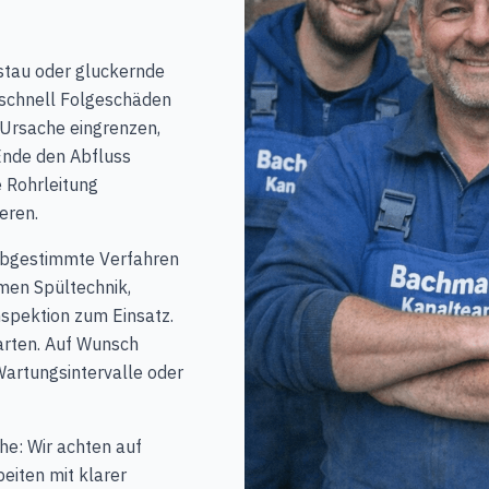
stau oder gluckernde
n schnell Folgeschäden
e Ursache eingrenzen,
nde den Abfluss
e Rohrleitung
eren.
 abgestimmte Verfahren
men Spültechnik,
spektion zum Einsatz.
tarten. Auf Wunsch
Wartungsintervalle oder
he: Wir achten auf
eiten mit klarer