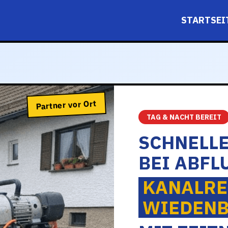
STARTSEI
Partner vor Ort
TAG & NACHT BEREIT
SCHNELL
BEI ABFL
KANALRE
WIEDEN