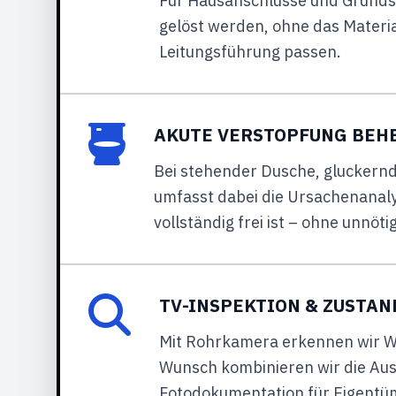
Für Hausanschlüsse und Grunds
gelöst werden, ohne das Materia
Leitungsführung passen.
AKUTE VERSTOPFUNG BEH
Bei stehender Dusche, gluckern
umfasst dabei die Ursachenanaly
vollständig frei ist – ohne unnöt
TV-INSPEKTION & ZUSTA
Mit Rohrkamera erkennen wir Wu
Wunsch kombinieren wir die Aus
Fotodokumentation für Eigentü