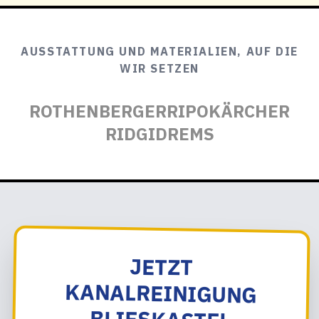
AUSSTATTUNG UND MATERIALIEN, AUF DIE
WIR SETZEN
ROTHENBERGER
RIPO
KÄRCHER
RIDGID
REMS
JETZT
KANALREINIGUNG
BLIESKASTEL