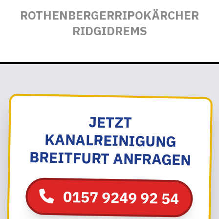
ROTHENBERGER
RIPO
KÄRCHER
RIDGID
REMS
JETZT
KANALREINIGUNG
BREITFURT ANFRAGEN
0157 9249 92 54