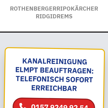
ROTHENBERGER
RIPO
KÄRCHER
RIDGID
REMS
KANALREINIGUNG
ELMPT BEAUFTRAGEN:
TELEFONISCH SOFORT
ERREICHBAR
0157 9249 92 54