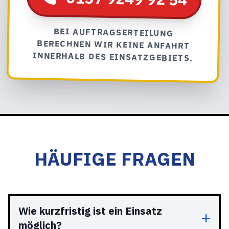
BEI AUFTRAGSERTEILUNG
BERECHNEN WIR KEINE ANFAHRT
INNERHALB DES EINSATZGEBIETS.
HÄUFIGE FRAGEN
Wie kurzfristig ist ein Einsatz
möglich?