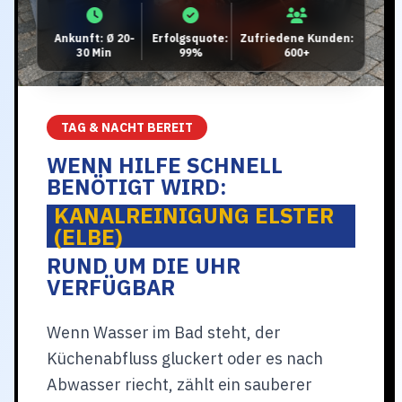
Ankunft: Ø 20-
Erfolgsquote:
Zufriedene Kunden:
30 Min
99%
600+
TAG & NACHT BEREIT
WENN HILFE SCHNELL
BENÖTIGT WIRD:
KANALREINIGUNG ELSTER
(ELBE)
RUND UM DIE UHR
VERFÜGBAR
Wenn Wasser im Bad steht, der
Küchenabfluss gluckert oder es nach
Abwasser riecht, zählt ein sauberer