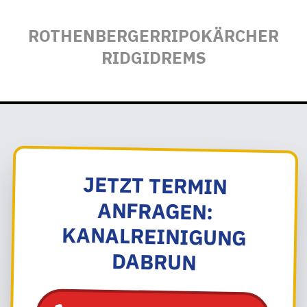
ROTHENBERGER
RIPO
KÄRCHER
RIDGID
REMS
JETZT TERMIN
ANFRAGEN:
KANALREINIGUNG
DABRUN