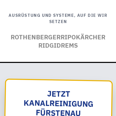
AUSRÜSTUNG UND SYSTEME, AUF DIE WIR
SETZEN
ROTHENBERGER
RIPO
KÄRCHER
RIDGID
REMS
JETZT
KANALREINIGUNG
FÜRSTENAU