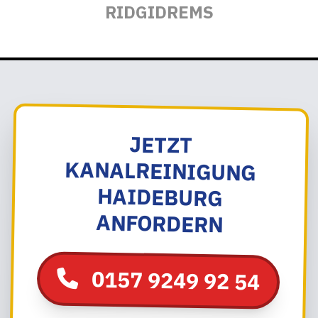
RIDGID
REMS
JETZT
KANALREINIGUNG
HAIDEBURG
ANFORDERN
0157 9249 92 54