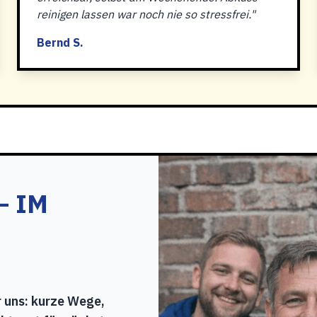
reinigen lassen war noch nie so stressfrei."
Bernd S.
IM E
 uns: kurze Wege,