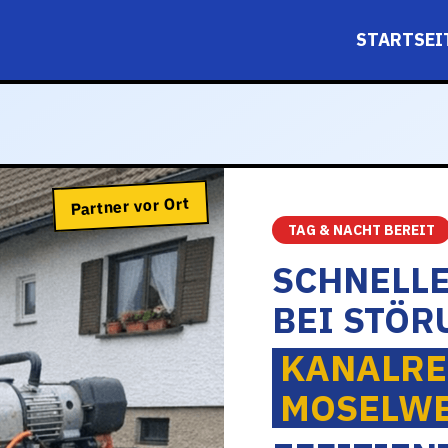
STARTSEI
Partner vor Ort
TAG & NACHT BEREIT
SCHNELL
BEI STÖR
KANALRE
MOSELWE