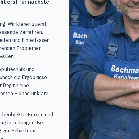
cht erst für nächste
g: Wir klären zuerst,
passende Verfahren.
eiten und hinterlassen
ehrenden Problemen
vallen.
Spültechnik und
nsch die Ergebnisse.
r Beginn eine
Kosten – ohne unklare
rbeobjekte, Praxen und
ag in Leitungen. Bei
g von Schächten,
en.