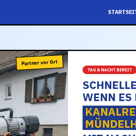
STARTSEI
Partner vor Ort
TAG & NACHT BEREIT
SCHNELL
WENN ES 
KANALRE
MÜNDEL