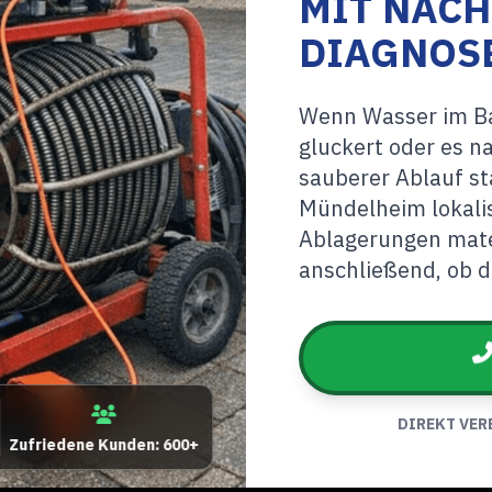
MIT NAC
DIAGNOS
Wenn Wasser im Ba
gluckert oder es na
sauberer Ablauf st
Mündelheim lokalis
Ablagerungen mate
anschließend, ob di
DIREKT VER
Zufriedene Kunden: 600+