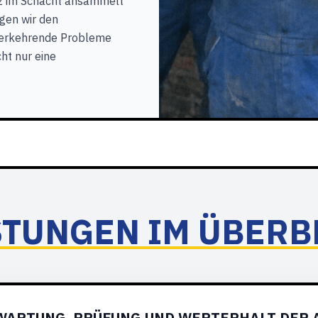
tz im Schacht ansammelt
gen wir den
derkehrende Probleme
cht nur eine
STUNGEN IM ÜBERB
WARTUNG, PRÜFUNG UND WERTERHALT DER