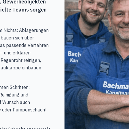
n, Gewerbeobjekten
pielte Teams sorgen
m Nichts: Ablagerungen,
bauen sich über
das passende Verfahren
– und erklären
Regenrohr reinigen,
kstauklappe einbauen
ten Schritten:
Reinigung und
uf Wunsch auch
e oder Pumpenschacht