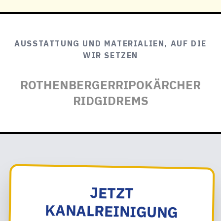
AUSSTATTUNG UND MATERIALIEN, AUF DIE
WIR SETZEN
ROTHENBERGER
RIPO
KÄRCHER
RIDGID
REMS
JETZT
KANALREINIGUNG
OBER-ALBAUM