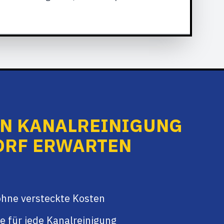
ON KANALREINIGUNG
ORF ERWARTEN
ohne versteckte Kosten
e für jede Kanalreinigung