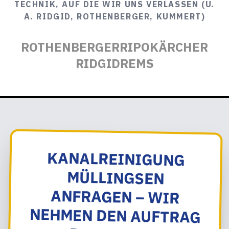
TECHNIK, AUF DIE WIR UNS VERLASSEN (U.
A. RIDGID, ROTHENBERGER, KUMMERT)
ROTHENBERGER
RIPO
KÄRCHER
RIDGID
REMS
KANALREINIGUNG
MÜLLINGSEN
ANFRAGEN – WIR
NEHMEN DEN AUFTRAG