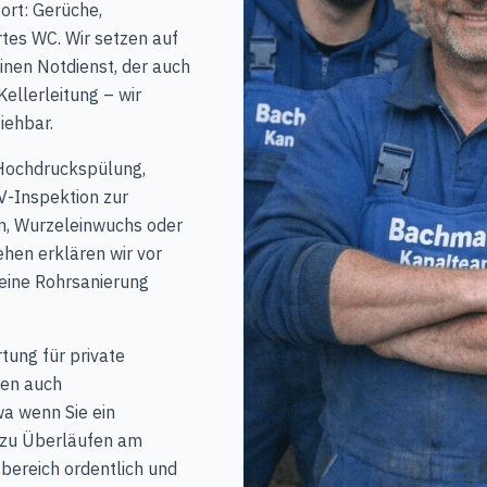
ort: Gerüche,
tes WC. Wir setzen auf
inen Notdienst, der auch
Kellerleitung – wir
iehbar.
 Hochdruckspülung,
-Inspektion zur
n, Wurzeleinwuchs oder
hen erklären wir vor
b eine Rohrsanierung
ung für private
len auch
a wenn Sie ein
 zu Überläufen am
bereich ordentlich und