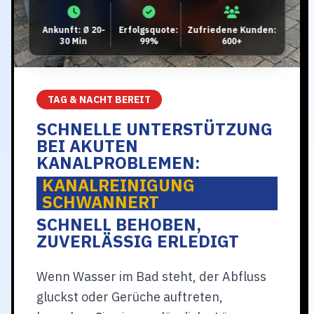
Ankunft: Ø 20-
Erfolgsquote:
Zufriedene Kunden:
30 Min
99%
600+
TAG & NACHT BEREIT
SCHNELLE UNTERSTÜTZUNG
BEI AKUTEN
KANALPROBLEMEN:
KANALREINIGUNG
SCHWANNERT
SCHNELL BEHOBEN,
ZUVERLÄSSIG ERLEDIGT
Wenn Wasser im Bad steht, der Abfluss
gluckst oder Gerüche auftreten,