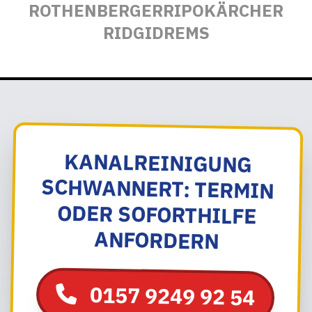
ROTHENBERGER
RIPO
KÄRCHER
RIDGID
REMS
KANALREINIGUNG
SCHWANNERT: TERMIN
ODER SOFORTHILFE
ANFORDERN
0157 9249 92 54