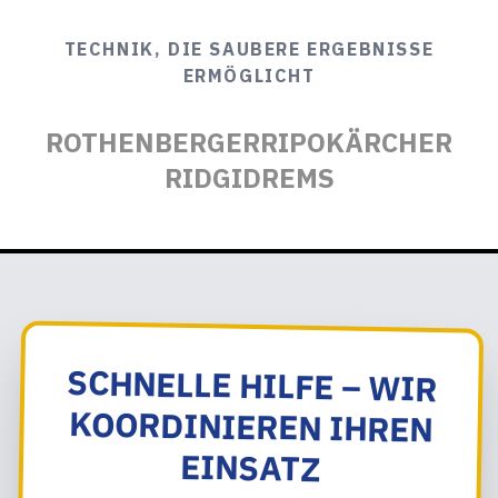
TECHNIK, DIE SAUBERE ERGEBNISSE
ERMÖGLICHT
ROTHENBERGER
RIPO
KÄRCHER
RIDGID
REMS
SCHNELLE HILFE – WIR
KOORDINIEREN IHREN
EINSATZ